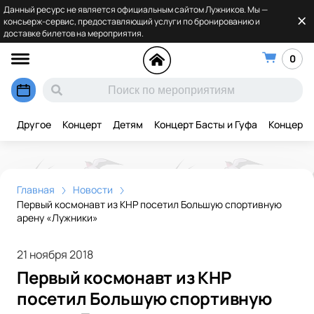
Данный ресурс не является официальным сайтом Лужников. Мы —
консьерж-сервис, предоставляющий услуги по бронированию и
доставке билетов на мероприятия.
0
Другое
Концерт
Детям
Концерт Басты и Гуфа
Концерт 
Главная
Новости
Первый космонавт из КНР посетил Большую спортивную
арену «Лужники»
21 ноября 2018
Первый космонавт из КНР
посетил Большую спортивную