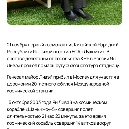
21 ноября первый космонавт из Китайской Народной
Республики Ян Ливэй посетил БСА «Лужники». В
составе делегации от посольства КНР в России Ян
Ливэй прошел по маршруту обзорного тура стадиону.
Генерал майор Ливэй прибыл в Москву для участия в
церемонии 20-летнего юбилея Международной
космической станции.
15 октября 2003 года Ян Ливэй на космическом
корабле «Шэньчжоу-5» совершил полет
длительностью 21 час 22 минуты, за это время
космический корабль совершил 14 витков вокруг