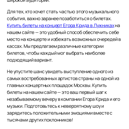
широкой аудитории.
Для тех, кто хочет стать частью этого музыкального
события, важно заранее позаботиться о билетах.
Купить билеты на концерт Егора Крида в Лужниках
на
нашем сайте — это удобный способ обеспечить себе
место на концерте и избежать возможных очередей в
кассах. Мы предлагаем различные категории
билетов, чтобы каждый мог выбрать наиболее
подходящий вариант.
Не упустите шанс увидеть выступление одного из
самых востребованных артистов страны на одной из
главных концертных площадок Москвы. Купить
билеты на нашем сайте — это ваш первый шаг к
незабываемому вечеру в компании Егора Крида и его
музыки. Подготовьтесь к невероятному шоу и
зарядитесь положительными эмоциями вместе с
тысячами других поклонников!