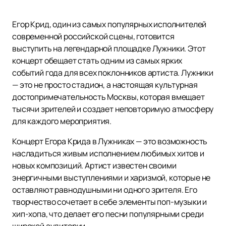
Егор Крид, один из самых популярных исполнителей
современной российской сцены, готовится
выступить на легендарной площадке Лужники. Этот
концерт обещает стать одним из самых ярких
событий года для всех поклонников артиста. Лужники
— это не просто стадион, а настоящая культурная
достопримечательность Москвы, которая вмещает
тысячи зрителей и создает неповторимую атмосферу
для каждого мероприятия.
Концерт Егора Крида в Лужниках — это возможность
насладиться живым исполнением любимых хитов и
новых композиций. Артист известен своими
энергичными выступлениями и харизмой, которые не
оставляют равнодушными ни одного зрителя. Его
творчество сочетает в себе элементы поп-музыки и
хип-хопа, что делает его песни популярными среди