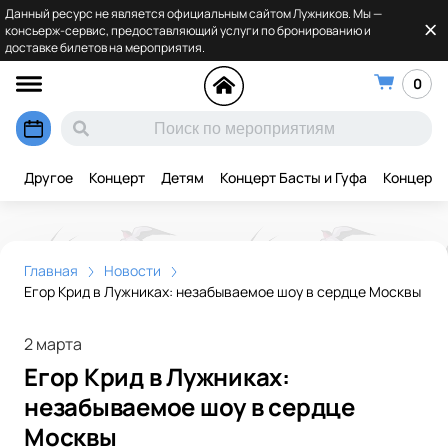
Данный ресурс не является официальным сайтом Лужников. Мы —
консьерж-сервис, предоставляющий услуги по бронированию и
доставке билетов на мероприятия.
0
Другое
Концерт
Детям
Концерт Басты и Гуфа
Концерт 
Главная
Новости
Егор Крид в Лужниках: незабываемое шоу в сердце Москвы
2 марта
Егор Крид в Лужниках:
незабываемое шоу в сердце
Москвы