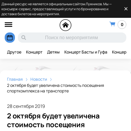
Данный ресурс не является официальным сайтом Лужников. Мы —
консьерж-сервис, предоставляющий услуги по бронированию и
доставке билетов на мероприятия.
0
Другое
Концерт
Детям
Концерт Басты и Гуфа
Концерт 
Главная
Новости
2 октября будет увеличена стоимость посещения
спорткомплекса на транспорте
28 сентября 2019
2 октября будет увеличена
стоимость посещения