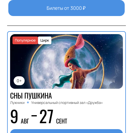
Билеты от
3000
₽
Популярное
Цирк
0+
СНЫ ПУШКИНА
Лужники
Универсальный спортивный зал «Дружба»
9
27
АВГ
СЕНТ