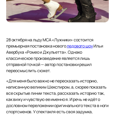
28 октября на льду МСА «Лужники» состоится
премьерная постановка нового
ледового шоу
Ильи
Авербуха «Ромео и Джульетта». Однако
классическое произведение является лишь
отправной точкой — автор постановки решил
переосмыслить сюжет.
«Для меня было важно не пересказать историю,
написанную великим Шекспиром, а, скорее показать
все скрытые линии текста, рассказать историю так,
как вижу и чувствую ее именно я. И речь не идёт о
дословном переложении оригинального текста в ноги
спортсменов. У спектакля есть своя задумка,