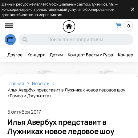
Данный ресурс не является официальным сайтом Лужников. Мы —
консьерж-сервис, предоставляющий услуги по бронированию и
доставке билетов на мероприятия.
0
Другое
Концерт
Детям
Концерт Басты и Гуфа
Концерт 
Главная
Новости
Илья Авербух представит в Лужниках новое ледовое шоу
«Ромео и Джульетта»
5 октября 2017
Илья Авербух представит в
Лужниках новое ледовое шоу