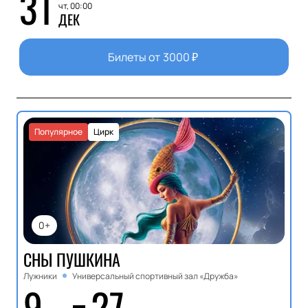
31
чт, 00:00
ДЕК
Билеты от
3000
₽
Популярное
Цирк
0+
СНЫ ПУШКИНА
Лужники
Универсальный спортивный зал «Дружба»
9
27