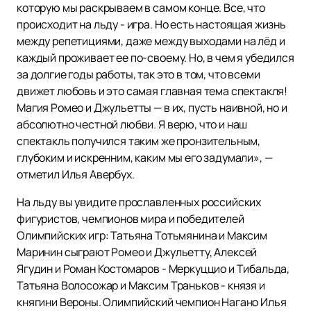
которую мы раскрываем в самом конце. Все, что
происходит на льду - игра. Но есть настоящая жизнь
между репетициями, даже между выходами на лёд и
каждый проживает ее по-своему. Но, в чем я убедился
за долгие годы работы, так это в том, что всеми
движет любовь и это самая главная тема спектакля!
Магия Ромео и Джульетты — в их, пусть наивной, но и
абсолютно честной любви. Я верю, что и наш
спектакль получился таким же пронзительным,
глубоким и искренним, каким мы его задумали», —
отметил Илья Авербух.
На льду вы увидите прославленных российских
фигуристов, чемпионов мира и победителей
Олимпийских игр: Татьяна Тотьмянина и Максим
Маринин сыграют Ромео и Джульетту, Алексей
Ягудин и Роман Костомаров - Меркуццио и Тибальда,
Татьяна Волосожар и Максим Траньков - князя и
княгини Вероны. Олимпийский чемпион Нагано Илья