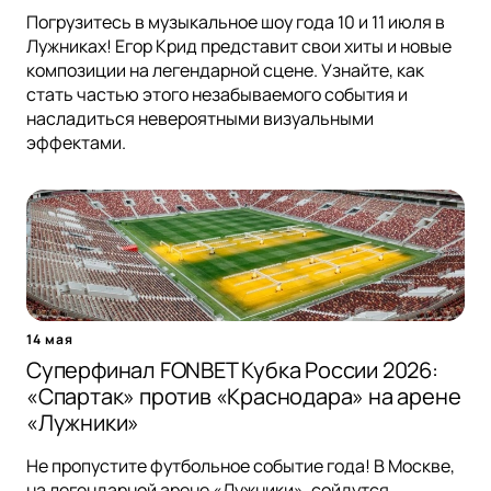
Погрузитесь в музыкальное шоу года 10 и 11 июля в
Лужниках! Егор Крид представит свои хиты и новые
композиции на легендарной сцене. Узнайте, как
стать частью этого незабываемого события и
насладиться невероятными визуальными
эффектами.
14 мая
Суперфинал FONBET Кубка России 2026:
«Спартак» против «Краснодара» на арене
«Лужники»
Не пропустите футбольное событие года! В Москве,
на легендарной арене «Лужники», сойдутся