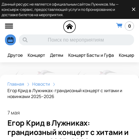
Данный ресурс не является официальным сайтом Лужников. Мы —
консьерж-сервис, предоставляющий услуги по бронированию и
доставке билетов на мероприятия.
0
Другое
Концерт
Детям
Концерт Басты и Гуфа
Концерт 
Главная
Новости
Егор Крид в Лужниках: грандиозный концерт с хитами и
новинками 2025–2026
7 мая
Егор Крид в Лужниках:
грандиозный концерт с хитами и