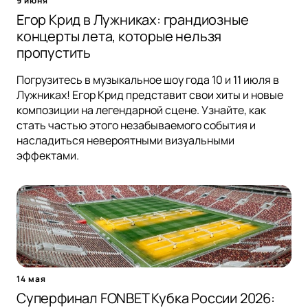
9 июня
Егор Крид в Лужниках: грандиозные
концерты лета, которые нельзя
пропустить
Погрузитесь в музыкальное шоу года 10 и 11 июля в
Лужниках! Егор Крид представит свои хиты и новые
композиции на легендарной сцене. Узнайте, как
стать частью этого незабываемого события и
насладиться невероятными визуальными
эффектами.
14 мая
Суперфинал FONBET Кубка России 2026: