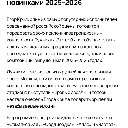
новинками 2025–2026
Егор Крид, один из самых популярных исполнителей
современной российской сцены, готовится
порадовать своих поклонников грандиозным
концертом в Лужниках. Это событие обещает стать
ярким музыкальным праздником, на котором
прозвучат как уже полюбившиеся хиты, так и новые
композиции, выпущенные в 2025–2026 годах.
Лужники — это не только крупнейшая спортивная
арена Москвы, но и одна из самых престижных
концертных площадок страны. На этом легендарном
стадионе выступали мировые звезды, и теперь
настала очередь Егора Крида подарить зрителям
незабываемые эмоции.
В программе концерта ожидаются такие хиты, как
«Самая-самая», «Сердцеедка», «Алло» и «Завтра».