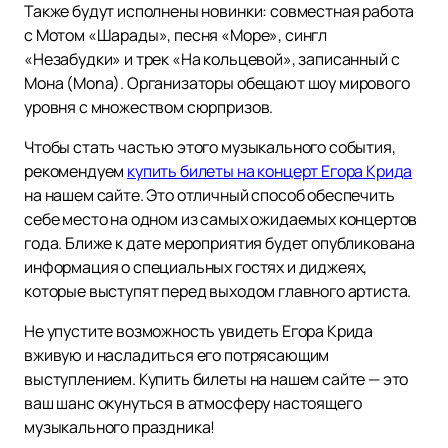
Также будут исполнены новинки: совместная работа
с Мотом «Шарады», песня «Море», сингл
«Незабудки» и трек «На кольцевой», записанный с
Мона (Mona). Организаторы обещают шоу мирового
уровня с множеством сюрпризов.
Чтобы стать частью этого музыкального события,
рекомендуем
купить билеты на концерт Егора Крида
на нашем сайте. Это отличный способ обеспечить
себе место на одном из самых ожидаемых концертов
года. Ближе к дате мероприятия будет опубликована
информация о специальных гостях и диджеях,
которые выступят перед выходом главного артиста.
Не упустите возможность увидеть Егора Крида
вживую и насладиться его потрясающим
выступлением. Купить билеты на нашем сайте — это
ваш шанс окунуться в атмосферу настоящего
музыкального праздника!