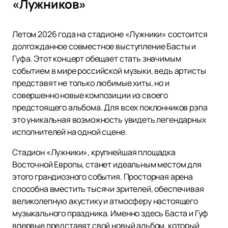
«Лужников»
Летом 2026 года на стадионе «Лужники» состоится
долгожданное совместное выступление Басты и
Гуфа. Этот концерт обещает стать значимым
событием в мире российской музыки, ведь артисты
представят не только любимые хиты, но и
совершенно новые композиции из своего
предстоящего альбома. Для всех поклонников рэпа
это уникальная возможность увидеть легендарных
исполнителей на одной сцене.
Стадион «Лужники», крупнейшая площадка
Восточной Европы, станет идеальным местом для
этого грандиозного события. Просторная арена
способна вместить тысячи зрителей, обеспечивая
великолепную акустику и атмосферу настоящего
музыкального праздника. Именно здесь Баста и Гуф
впервые представят свой новый альбом, который