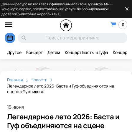
Данный ресурс не является официальным сайтом Лужников. Мы —
консьерж-сервис, предоставляющий услуги по бронированию и
доставке билетов на мероприятия.
0
Другое
Концерт
Детям
Концерт Басты и Гуфа
Концерт 
Главная
Новости
Легендарное лето 2026: Баста и Гуф объединяются на
сцене «Лужников»
15 июня
Легендарное лето 2026: Баста и
Гуф объединяются на сцене