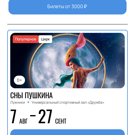
Билеты от
3000
₽
Популярное
Цирк
0+
СНЫ ПУШКИНА
Лужники
Универсальный спортивный зал «Дружба»
7
27
АВГ
СЕНТ