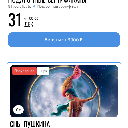
Gift certificate
Подарочный сертификат
31
чт, 00:00
ДЕК
Билеты от
3000
₽
Популярное
Цирк
0+
СНЫ ПУШКИНА