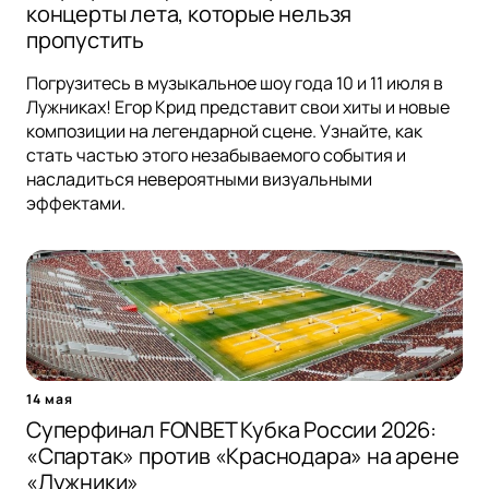
концерты лета, которые нельзя
пропустить
Погрузитесь в музыкальное шоу года 10 и 11 июля в
Лужниках! Егор Крид представит свои хиты и новые
композиции на легендарной сцене. Узнайте, как
стать частью этого незабываемого события и
насладиться невероятными визуальными
эффектами.
14 мая
Суперфинал FONBET Кубка России 2026:
«Спартак» против «Краснодара» на арене
«Лужники»