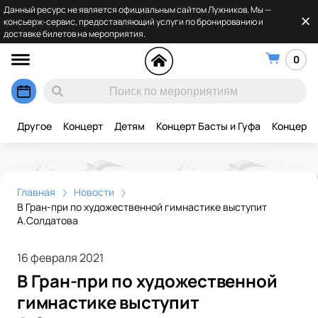
Данный ресурс не является официальным сайтом Лужников. Мы —
консьерж-сервис, предоставляющий услуги по бронированию и
доставке билетов на мероприятия.
0
Другое
Концерт
Детям
Концерт Басты и Гуфа
Концерт 
Главная
Новости
В Гран-при по художественной гимнастике выступит
А.Солдатова
16 февраля 2021
В Гран-при по художественной
гимнастике выступит