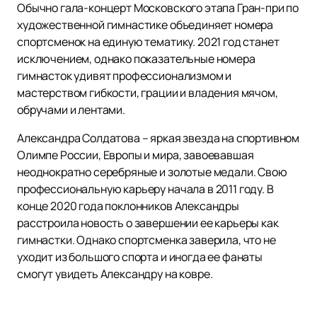
Обычно гала-концерт Московского этапа Гран-при по
художественной гимнастике объединяет номера
спортсменок на единую тематику. 2021 год станет
исключением, однако показательные номера
гимнасток удивят профессионализмом и
мастерством гибкости, грации и владения мячом,
обручами и лентами.
Александра Солдатова – яркая звезда на спортивном
Олимпе России, Европы и мира, завоевавшая
неоднократно серебряные и золотые медали. Свою
профессиональную карьеру начала в 2011 году. В
конце 2020 года поклонников Александры
расстроила новость о завершении ее карьеры как
гимнастки. Однако спортсменка заверила, что не
уходит из большого спорта и иногда ее фанаты
смогут увидеть Александру на ковре.