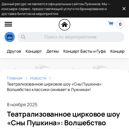
Данный ресурс не является официальным сайтом Лужников. Мы —
консьерж-сервис, предоставляющий услуги по бронированию и
доставке билетов на мероприятия.
0
Другое
Концерт
Детям
Концерт Басты и Гуфа
Концерт 
Главная
Новости
Театрализованное цирковое шоу «Сны Пушкина»:
Волшебство классики оживает в Лужниках!
8 ноября 2025
Театрализованное цирковое шоу
«Сны Пушкина»: Волшебство