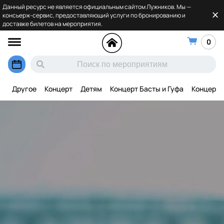
Данный ресурс не является официальным сайтом Лужников. Мы —
консьерж-сервис, предоставляющий услуги по бронированию и
доставке билетов на мероприятия.
0
Другое
Концерт
Детям
Концерт Басты и Гуфа
Концерт 