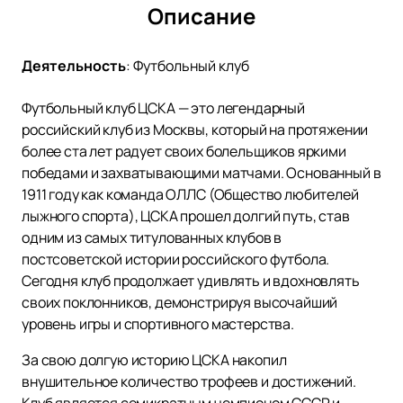
Описание
Деятельность
:
Футбольный клуб
Футбольный клуб ЦСКА — это легендарный
российский клуб из Москвы, который на протяжении
более ста лет радует своих болельщиков яркими
победами и захватывающими матчами. Основанный в
1911 году как команда ОЛЛС (Общество любителей
лыжного спорта), ЦСКА прошел долгий путь, став
одним из самых титулованных клубов в
постсоветской истории российского футбола.
Сегодня клуб продолжает удивлять и вдохновлять
своих поклонников, демонстрируя высочайший
уровень игры и спортивного мастерства.
За свою долгую историю ЦСКА накопил
внушительное количество трофеев и достижений.
Клуб является семикратным чемпионом СССР и