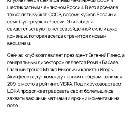
шестикратным чемпионом России. В его арсенале
также пять Кубков СССР, восемь Кубков России и
семь Суперкубков России. Эти победы
свидетельствуют о непревзойденной силе и духе
команды, которая всегда стремится к новым
вершинам.
Сейчас клуб возглавляет президент Евгений Гинер, а
генеральным директором является Роман Бабаев.
Главный тренер Марко Николич и капитан Игорь
Акинфеев ведут команду к новым победам, занимая
209-е место в рейтинге УЕФА. Под их руководством
ЦСКА продолжает радовать своих болельщиков
захватывающими матчами и яркими моментами на
поле.
Если вы хотите стать частью этой удивительной
истории и поддержать команду на трибунах,
купить
билеты
на нашем сайте — это лучший способ