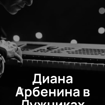
Диана
Арбенина в
Лужниках