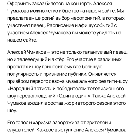
Оформить заказ билетов на концерты Алексея
Чумакова можно легко и быстро на нашем сайте. Мы
предлагаем широкий выбор мероприятий, в которых
участвует певец. Расписание и афишу событий с
участием Алексея Чумакова вы можете увидеть на
нашем сайте.
Алексей Чумаков — это не только талантливый певец,
но и телеведущий и актёр. Его участие в различных
проектах и шоу приносит ему все большую
популярность и признание публики. Он является
призёром первого сезона музыкального реалити-шоу
«Народный артист» и победителем телевизионного
шоу перевоплощений «Один в один!». Также Алексей
Чумаков входил в состав жюри второго сезона этого
шоу.
Его голос и харизма завораживают зрителей и
слушателей. Каждое выступление Алексея Чумакова