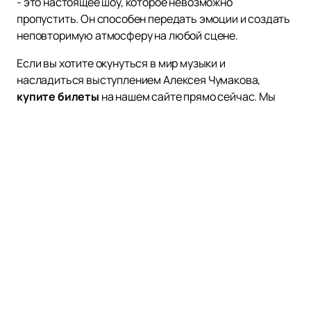
- это настоящее шоу, которое невозможно
пропустить. Он способен передать эмоции и создать
неповторимую атмосферу на любой сцене.
Если вы хотите окунуться в мир музыки и
насладиться выступлением Алексея Чумакова,
купите билеты
на нашем сайте прямо сейчас. Мы
гарантируем удобство и безопасность онлайн-
покупки. Не упустите возможность стать частью
незабываемого музыкального события с участием
этого талантливого артиста.