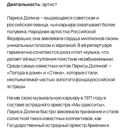
Деятельность
:
артист
Лариса Долина — выдающаяся советская и
российская певица, чья карьера охватывает более
полувека. Народная артистка Российской
Федерации, она завоевала сердца миллионов своим
уникальным голосом и харизмой. В её репертуаре
гармонично сочетаются джаз и поп-музыка, что
делает её выступления поистине незабываемыми.
Среди самых известных хитов Ларисы Долиной —
«Погода в доме» и «Стена», которые стали
неотъемлемой частью золотого фонда российской
эстрады.
Начав свою музыкальную карьеру в 1971 году в
составе эстрадного оркестра «Мы одесситы»,
Лариса Долина быстро завоевала признание и стала
солисткой таких известных коллективов, как
Государственный эстрадный оркестр Армении и