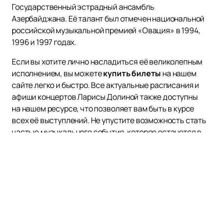
Государственный эстрадный ансамбль
Азербайджана. Её талант был отмечен национальной
российской музыкальной премией «Овация» в 1994,
1996 и 1997 годах.
Если вы хотите лично насладиться её великолепным
исполнением, вы можете
купить билеты
на нашем
сайте легко и быстро. Все актуальные расписания и
афиши концертов Ларисы Долиной также доступны
на нашем ресурсе, что позволяет вам быть в курсе
всех её выступлений. Не упустите возможность стать
частью музыкального события, которое останется в
вашей памяти надолго.
Посетите наш сайт, чтобы узнать больше о концертах
Ларисы Долиной и приобрести билеты на её
выступления. Погрузитесь в атмосферу настоящего
музыкального праздника вместе с одной из самых
ярких звёзд российской эстрады.