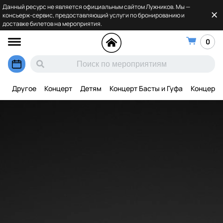
Данный ресурс не является официальным сайтом Лужников. Мы —
консьерж-сервис, предоставляющий услуги по бронированию и
доставке билетов на мероприятия.
0
Другое
Концерт
Детям
Концерт Басты и Гуфа
Концерт 