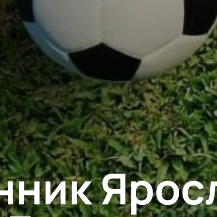
нник Яросл