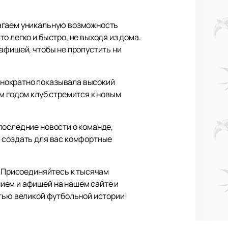
лагаем уникальную возможность
о легко и быстро, не выходя из дома.
афишей, чтобы не пропустить ни
днократно показывала высокий
м годом клуб стремится к новым
последние новости о команде,
я создать для вас комфортные
. Присоединяйтесь к тысячам
ием и афишей на нашем сайте и
стью великой футбольной истории!