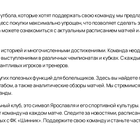
утбола, которые хотят поддержать свою команду, мы пред
есс покупки максимально упрощен, что позволяет сделать эт
а можете ознакомиться с актуальным расписанием матчей и 
й историей и многочисленными достижениями. Команда нео
 выступлениями в различных чемпионатах и кубках. С кажды
антливых игроков и тренеров.
угих полезных функций для болельщиков. Здесь вы найдете 
табом, а также аналитические обзоры матчей. Мы стремимс
анды.
ный клуб, это символ Ярославля и его спортивной культуры
команду на каждом матче. Следите за новостями, расписан
нных с ФК «Шинник». Поддержите свою команду и станьте ча