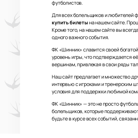
футболистов.
Для всех болельщиков и любителей ф
купить билеты
на нашем сайте. Проц
Кроме того, на нашем сайте вы всегд
одного важного события.
ФК «Шинник» славится своей богато
уровень игры, что подтверждается её
вершинам, привлекая в свои ряды тал
Наш сайт предлагает и множество др
интервью с игроками и тренерским ш
условия для поддержки любимой ком
ФК «Шинник» — это не просто футболь
болельщиков, которые поддерживают 
будьте в курсе всех событий, связа