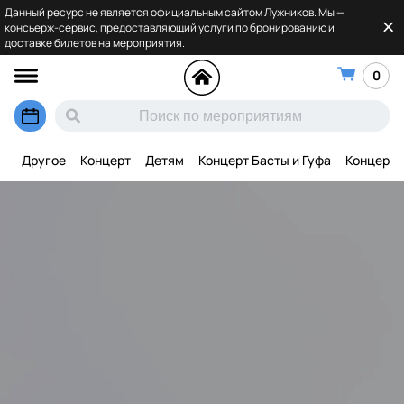
Данный ресурс не является официальным сайтом Лужников. Мы —
консьерж-сервис, предоставляющий услуги по бронированию и
доставке билетов на мероприятия.
0
Другое
Концерт
Детям
Концерт Басты и Гуфа
Концерт 