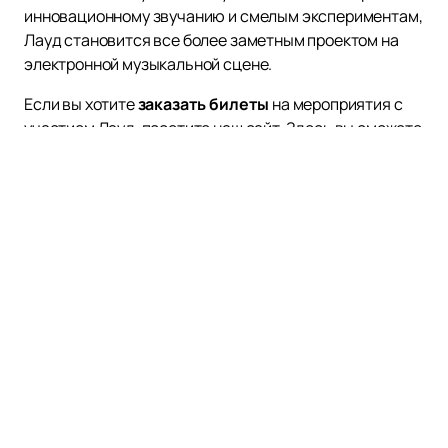
инновационному звучанию и смелым экспериментам,
Лауд становится все более заметным проектом на
электронной музыкальной сцене.
Если вы хотите
заказать билеты
на мероприятия с
участием Лауд, посетите наш сайт. Здесь вы сможете
купить билеты онлайн легко и быстро. Ознакомьтесь
с расписанием и афишей, чтобы не пропустить
ближайшие выступления группы.
Наверх