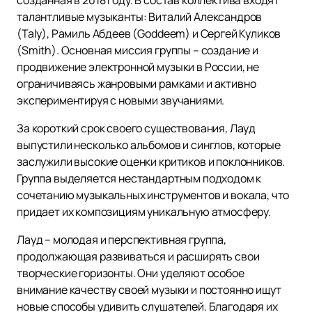
талантливые музыканты: Виталий Александров
(Taly), Рамиль Абдеев (Goddeem) и Сергей Куликов
(Smith). Основная миссия группы – создание и
продвижение электронной музыки в России, не
ограничиваясь жанровыми рамками и активно
экспериментируя с новыми звучаниями.
За короткий срок своего существования, Лауд
выпустили несколько альбомов и синглов, которые
заслужили высокие оценки критиков и поклонников.
Группа выделяется нестандартным подходом к
сочетанию музыкальных инструментов и вокала, что
придает их композициям уникальную атмосферу.
Лауд – молодая и перспективная группа,
продолжающая развиваться и расширять свои
творческие горизонты. Они уделяют особое
внимание качеству своей музыки и постоянно ищут
новые способы удивить слушателей. Благодаря их