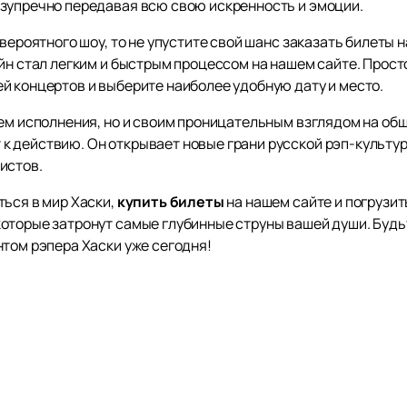
зупречно передавая всю свою искренность и эмоции.
вероятного шоу, то не упустите свой шанс заказать билеты н
йн стал легким и быстрым процессом на нашем сайте. Прост
й концертов и выберите наиболее удобную дату и место.
лем исполнения, но и своим проницательным взглядом на об
 действию. Он открывает новые грани русской рэп-культур
истов.
ться в мир Хаски,
купить билеты
на нашем сайте и погрузит
оторые затронут самые глубинные струны вашей души. Буд
нтом рэпера Хаски уже сегодня!