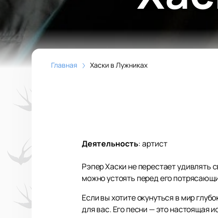
Главная
Хаски в Лужниках
Деятельность
:
артист
Рэпер Хаски не перестает удивлять 
можно устоять перед его потрясающи
Если вы хотите окунуться в мир глуб
для вас. Его песни — это настоящая 