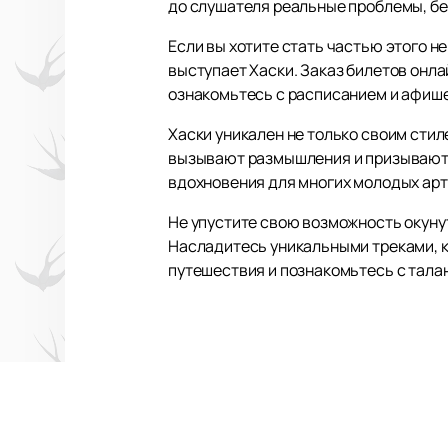
до слушателя реальные проблемы, бе
Если вы хотите стать частью этого не
выступает Хаски. Заказ билетов онла
ознакомьтесь с расписанием и афише
Хаски уникален не только своим сти
вызывают размышления и призывают к
вдохновения для многих молодых арт
Не упустите свою возможность окуну
Насладитесь уникальными треками, к
путешествия и познакомьтесь с тала