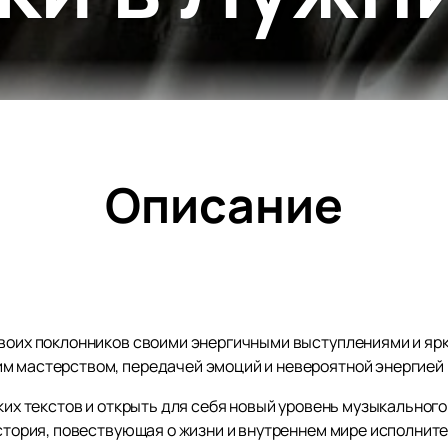
Описание
своих поклонников своими энергичными выступлениями и яр
м мастерством, передачей эмоций и невероятной энергией 
оких текстов и открыть для себя новый уровень музыкального
история, повествующая о жизни и внутреннем мире исполнит