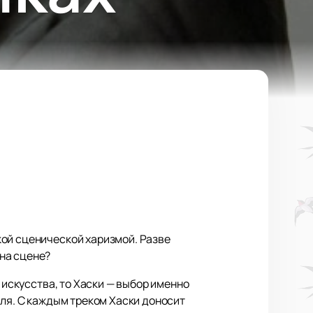
кой сценической харизмой. Разве
на сцене?
 искусства, то Хаски — выбор именно
еля. С каждым треком Хаски доносит