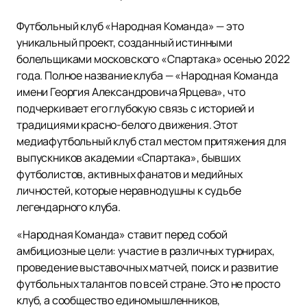
Футбольный клуб «Народная Команда» — это
уникальный проект, созданный истинными
болельщиками московского «Спартака» осенью 2022
года. Полное название клуба — «Народная Команда
имени Георгия Александровича Ярцева», что
подчеркивает его глубокую связь с историей и
традициями красно-белого движения. Этот
медиафутбольный клуб стал местом притяжения для
выпускников академии «Спартака», бывших
футболистов, активных фанатов и медийных
личностей, которые неравнодушны к судьбе
легендарного клуба.
«Народная Команда» ставит перед собой
амбициозные цели: участие в различных турнирах,
проведение выставочных матчей, поиск и развитие
футбольных талантов по всей стране. Это не просто
клуб, а сообщество единомышленников,