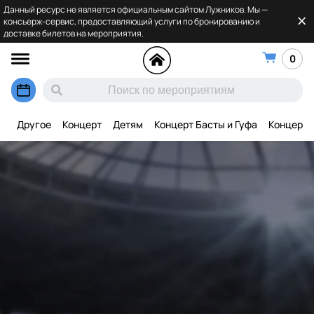
Данный ресурс не является официальным сайтом Лужников. Мы —
консьерж-сервис, предоставляющий услуги по бронированию и
доставке билетов на мероприятия.
0
Другое
Концерт
Детям
Концерт Басты и Гуфа
Концерт 