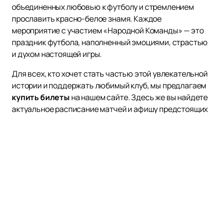
объединенных любовью к футболу и стремлением
прославить красно-белое знамя. Каждое
мероприятие с участием «Народной Команды» — это
праздник футбола, наполненный эмоциями, страстью
и духом настоящей игры.
Для всех, кто хочет стать частью этой увлекательной
истории и поддержать любимый клуб, мы предлагаем
купить билеты
на нашем сайте. Здесь же вы найдете
актуальное расписание матчей и афишу предстоящих
событий. Присоединяйтесь к «Народной Команде» и
ощутите атмосферу настоящего футбольного
праздника вместе с тысячами преданных
болельщиков. Не упустите возможность стать
частью этого уникального проекта и поддержать
красно-белых на пути к новым победам!