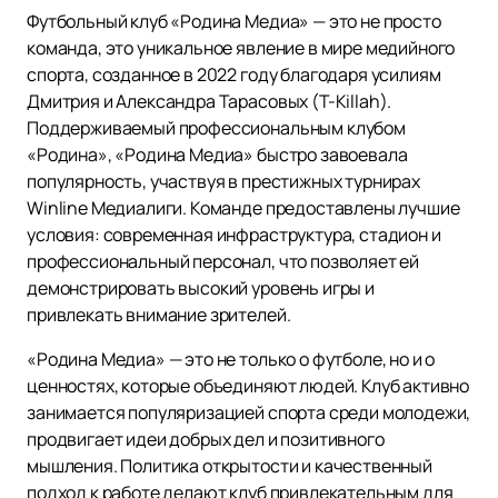
Футбольный клуб «Родина Медиа» — это не просто
команда, это уникальное явление в мире медийного
спорта, созданное в 2022 году благодаря усилиям
Дмитрия и Александра Тарасовых (T-Killah).
Поддерживаемый профессиональным клубом
«Родина», «Родина Медиа» быстро завоевала
популярность, участвуя в престижных турнирах
Winline Медиалиги. Команде предоставлены лучшие
условия: современная инфраструктура, стадион и
профессиональный персонал, что позволяет ей
демонстрировать высокий уровень игры и
привлекать внимание зрителей.
«Родина Медиа» — это не только о футболе, но и о
ценностях, которые объединяют людей. Клуб активно
занимается популяризацией спорта среди молодежи,
продвигает идеи добрых дел и позитивного
мышления. Политика открытости и качественный
подход к работе делают клуб привлекательным для