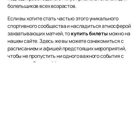
болельщиков всех возрастов.
Если вы хотите стать частью этого уникального
спортивного сообщества и насладиться атмосферой
захватывающих матчей, то
купить билеты
можно на
нашем сайте. Здесь же вы можете ознакомиться с
расписанием и афишей предстоящих мероприятий,
чтобы не пропустить ни одного важного события с
участием «Родины Медиа».
Погрузитесь в мир медийного футбола и ощутите все
эмоции и драйв, которые дарит «Родина Медиа».
Станьте частью команды, которая не только играет в
футбол, но и меняет мир вокруг себя к лучшему.