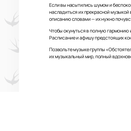
Если вы насытились шумом и беспоко
насладиться их прекрасной музыкой
описанию словами — их нужно почувс
Чтобы окунуться в полную гармонию
Расписание и афишу предстоящих кон
Позвольте музыке группы «Обстоятел
их музыкальный мир, полный вдохнове