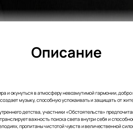
Описание
ира и окунуться в атмосферу невозмутимой гармонии, добро
создает музыку, способную успокаивать и защищать от жите
утреннего детства, участники «Обстоятельств» предпочит
 транслирует важность поиска света внутри себя и способн
мелодиях, пропитаны чистотой чувств и величественной сило