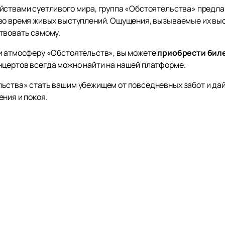
йствами суетливого мира, группа «Обстоятельства» предла
 во время живых выступлений. Ощущения, вызываемые их вы
твовать самому.
 и атмосферу «Обстоятельств», вы можете
приобрести бил
цертов всегда можно найти на нашей платформе.
ьства» стать вашим убежищем от повседневных забот и дай
ния и покоя.