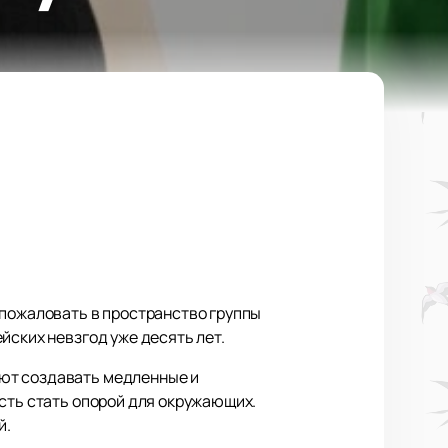
 пожаловать в пространство группы
йских невзгод уже десять лет.
ают создавать медленные и
ость стать опорой для окружающих.
й.