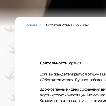
Главная
Обстоятельства в Лужниках
Деятельность
:
артист
Если вы жаждете укрыться от шума м
«Обстоятельства». Дуэт из Чебоксар 
Вдохновленные идеей сохранения вн
акустические композиции. Их музыка
Каждая нота и слово, звучащие в их 