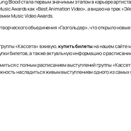
oung Blood стала первым значимым этапом в карьере артиста
Music Awards как «Best Animation Video», а видео на трек «
емии Music Video Awards.
творческого объединения «Газгольдер», что открыло новые 
 группы «Кассета» вживую,
купить билеты
на нашем сайте м
упки билетов, а также актуальную информацию о расписани
омиться с полным расписанием выступлений группы «Кассет
можность насладиться живым выступлением одного из самых 