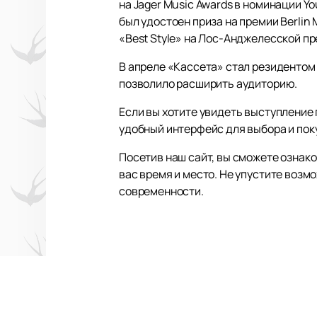
на Jager Music Awards в номинации Y
был удостоен приза на премии Berlin 
«Best Style» на Лос-Анджелесской пр
В апреле «Кассета» стал резидентом 
позволило расширить аудиторию.
Если вы хотите увидеть выступление
удобный интерфейс для выбора и пок
Посетив наш сайт, вы сможете ознак
вас время и место. Не упустите воз
современности.