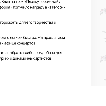
. Клип на трек «Пленку перемотай»
Эйфория» получило награду в категории
горизонты для его творчества и
ожно легко и быстро. Мы предлагаем
и и афише концертов.
а» и выбрать наиболее удобное для
ярких и динамичных артистов