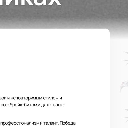
своим неповторимым стилем и
ро с брейк-битом и даже панк-
 профессионализм и талант. Победа