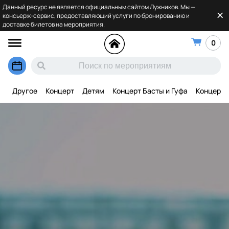
Данный ресурс не является официальным сайтом Лужников. Мы —
консьерж-сервис, предоставляющий услуги по бронированию и
доставке билетов на мероприятия.
0
Другое
Концерт
Детям
Концерт Басты и Гуфа
Концерт 