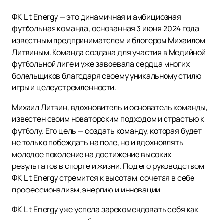
ФК Lit Energy — это динамичная и амбициозная
футбольная команда, основанная 3 июня 2024 года
известным предпринимателем и блогером Михаилом
Литвиным. Команда создана для участия в Медийной
футбольной лиге и уже завоевала сердца многих
болельщиков благодаря своему уникальному стилю
игры и целеустремленности.
Михаил Литвин, вдохновитель и основатель команды,
известен своим новаторским подходом и страстью к
футболу. Его цель — создать команду, которая будет
не только побеждать на поле, но и вдохновлять
молодое поколение на достижение высоких
результатов в спорте и жизни. Под его руководством
ФК Lit Energy стремится к высотам, сочетая в себе
профессионализм, энергию и инновации.
ФК Lit Energy уже успела зарекомендовать себя как