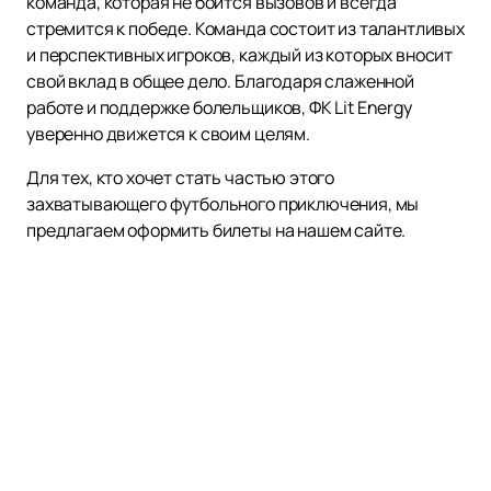
команда, которая не боится вызовов и всегда
стремится к победе. Команда состоит из талантливых
и перспективных игроков, каждый из которых вносит
свой вклад в общее дело. Благодаря слаженной
работе и поддержке болельщиков, ФК Lit Energy
уверенно движется к своим целям.
Для тех, кто хочет стать частью этого
захватывающего футбольного приключения, мы
предлагаем оформить билеты на нашем сайте.
Процесс
покупки билетов
организован
максимально удобно, чтобы вы могли сделать это
легко и быстро. На нашем сайте также доступно
расписание матчей и афиша, чтобы вы всегда были в
курсе всех событий и не пропустили ни одного
важного матча.