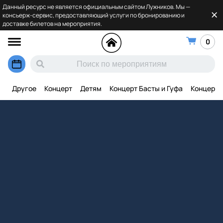
Данный ресурс не является официальным сайтом Лужников. Мы —
консьерж-сервис, предоставляющий услуги по бронированию и
доставке билетов на мероприятия.
0
Другое
Концерт
Детям
Концерт Басты и Гуфа
Концерт 