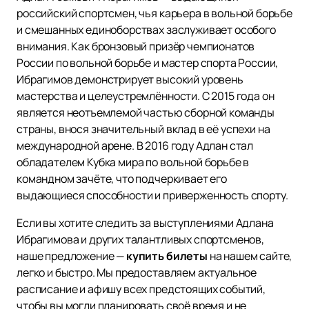
российский спортсмен, чья карьера в вольной борьбе
и смешанных единоборствах заслуживает особого
внимания. Как бронзовый призёр чемпионатов
России по вольной борьбе и мастер спорта России,
Ибрагимов демонстрирует высокий уровень
мастерства и целеустремлённости. С 2015 года он
является неотъемлемой частью сборной команды
страны, внося значительный вклад в её успехи на
международной арене. В 2016 году Адлан стал
обладателем Кубка мира по вольной борьбе в
командном зачёте, что подчеркивает его
выдающиеся способности и приверженность спорту.
Если вы хотите следить за выступлениями Адлана
Ибрагимова и других талантливых спортсменов,
наше предложение —
купить билеты
на нашем сайте,
легко и быстро. Мы предоставляем актуальное
расписание и афишу всех предстоящих событий,
чтобы вы могли планировать своё время и не