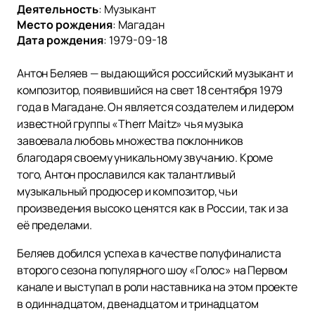
Деятельность
:
Музыкант
Место рождения
:
Магадан
Дата рождения
:
1979-09-18
Антон Беляев — выдающийся российский музыкант и
композитор, появившийся на свет 18 сентября 1979
года в Магадане. Он является создателем и лидером
известной группы «Therr Maitz» чья музыка
завоевала любовь множества поклонников
благодаря своему уникальному звучанию. Кроме
того, Антон прославился как талантливый
музыкальный продюсер и композитор, чьи
произведения высоко ценятся как в России, так и за
её пределами.
Беляев добился успеха в качестве полуфиналиста
второго сезона популярного шоу «Голос» на Первом
канале и выступал в роли наставника на этом проекте
в одиннадцатом, двенадцатом и тринадцатом