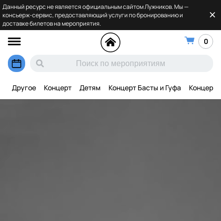
Данный ресурс не является официальным сайтом Лужников. Мы —
консьерж-сервис, предоставляющий услуги по бронированию и
доставке билетов на мероприятия.
0
Другое
Концерт
Детям
Концерт Басты и Гуфа
Концерт 