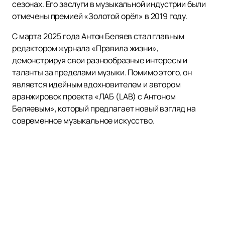
сезонах. Его заслуги в музыкальной индустрии были
отмечены премией «Золотой орёл» в 2019 году.
С марта 2025 года Антон Беляев стал главным
редактором журнала «Правила жизни»,
демонстрируя свои разнообразные интересы и
таланты за пределами музыки. Помимо этого, он
является идейным вдохновителем и автором
аранжировок проекта «ЛАБ (LAB) с Антоном
Беляевым», который предлагает новый взгляд на
современное музыкальное искусство.
Если вы хотите увидеть Антона Беляева на сцене,
покупка билетов
через наш сайт — это просто и
удобно. У нас представлено актуальное расписание
концертов и афиша выступлений этого выдающегося
артиста. Не упустите возможность насладиться
живым исполнением от одного из самых ярких
представителей российской музыкальной сцены!