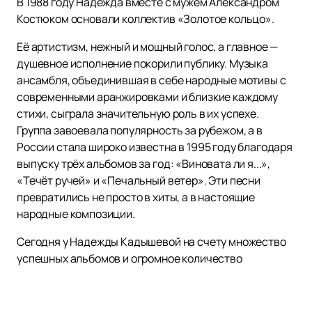
В 1988 году Надежда вместе с мужем Александром
Костюком основали коллектив «Золотое кольцо».
Её артистизм, нежный и мощный голос, а главное —
душевное исполнение покорили публику. Музыка
ансамбля, объединившая в себе народные мотивы с
современными аранжировками и близкие каждому
стихи, сыграла значительную роль в их успехе.
Группа завоевала популярность за рубежом, а в
России стала широко известна в 1995 году благодаря
выпуску трёх альбомов за год: «Виновата ли я...»,
«Течёт ручей» и «Печальный ветер». Эти песни
превратились не просто в хиты, а в настоящие
народные композиции.
Сегодня у Надежды Кадышевой на счету множество
успешных альбомов и огромное количество
концертов. Её творчество обрело новую волну
популярности среди молодёжи, а теперь на сцене с
ней выступает и её сын Григорий. В планах певицы —