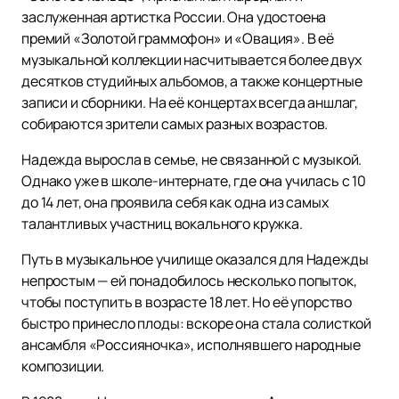
заслуженная артистка России. Она удостоена
премий «Золотой граммофон» и «Овация». В её
музыкальной коллекции насчитывается более двух
десятков студийных альбомов, а также концертные
записи и сборники. На её концертах всегда аншлаг,
собираются зрители самых разных возрастов.
Надежда выросла в семье, не связанной с музыкой.
Однако уже в школе-интернате, где она училась с 10
до 14 лет, она проявила себя как одна из самых
талантливых участниц вокального кружка.
Путь в музыкальное училище оказался для Надежды
непростым — ей понадобилось несколько попыток,
чтобы поступить в возрасте 18 лет. Но её упорство
быстро принесло плоды: вскоре она стала солисткой
ансамбля «Россияночка», исполнявшего народные
композиции.