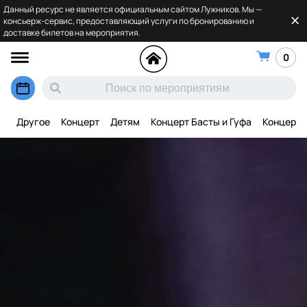
Данный ресурс не является официальным сайтом Лужников. Мы —
консьерж-сервис, предоставляющий услуги по бронированию и
доставке билетов на мероприятия.
0
Другое
Концерт
Детям
Концерт Басты и Гуфа
Концерт 