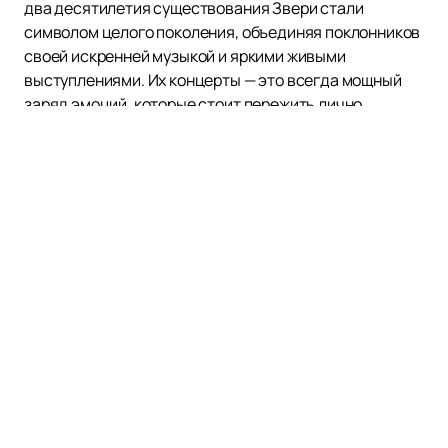
два десятилетия существования Звери стали
символом целого поколения, объединяя поклонников
своей искренней музыкой и яркими живыми
выступлениями. Их концерты — это всегда мощный
заряд эмоций, которые стоит пережить лично.
Звери — многократные победители премии Муз-ТВ в
номинации «Лучшая рок-группа» и лучшие
исполнители России по версии MTV Europe Music
Awards в 2004 году. Они также удостоены награды
Каннского кинофестиваля за музыкальное
оформление фильма «Лето» Кирилла
Серебренникова. Эти достижения лишь
подчеркивают высокий профессионализм и талант
коллектива.
Первый состав группы был набран по объявлениям в
интернете, что стало началом их успешного пути.
Дебютный клип «Для тебя» и альбом «Голод»
принесли им мгновенную популярность, а второй