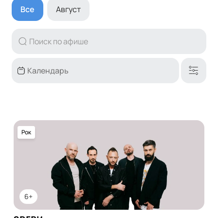
Все
Август
Рок
6+