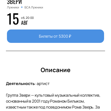
ЗВЕРИ
Лужники
БСА Лужники
15
сб, 20:00
АВГ
Билеты от
5300
₽
Описание
Деятельность
:
артист
Группа Звери — культовый музыкальный коллектив,
основанный в 2001 году Романом Билыком,
известным также под псевдонимом Рома Зверь. За