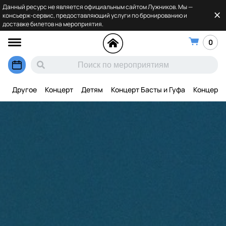
Данный ресурс не является официальным сайтом Лужников. Мы —
консьерж-сервис, предоставляющий услуги по бронированию и
доставке билетов на мероприятия.
0
Другое
Концерт
Детям
Концерт Басты и Гуфа
Концерт 