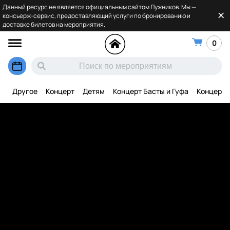
Данный ресурс не является официальным сайтом Лужников. Мы —
консьерж-сервис, предоставляющий услуги по бронированию и
доставке билетов на мероприятия.
0
Другое
Концерт
Детям
Концерт Басты и Гуфа
Концерт 