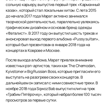
сольную карьеру, выпустив первый трек «Карманный
казах», который стал локальным хитом. С лета 2015
до начала 2017 года Марат активно занимался
творческой деятельностью, параллельно увлекаясь
графическим дизайном и основав бренд одежды
«Фаталист». В 2017 году он выпустил шесть треков и
анонсировал выход первого альбома «Pussy sultan»,
который был презентован в январе 2018 года на
концертах в Коврове и Москве.
После выхода альбома, Марат привлек внимание
известных рэп-артистов, таких как The Chemodan,
Kyivstoner и Big Russian Boss, которые пригласили его
выступать на разогреве своих концертов. В
дальнейшем он записал с ними совместные треки. В
ноябре 2018 года Sqwoz Bab выпустил клип на трек
«Грабим Пятёрочку», который набрал более 100 тысяч
просмотров за первые сутки.