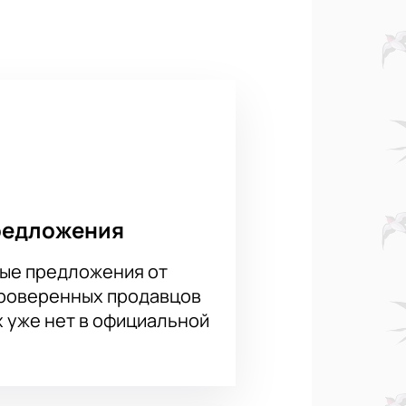
ый и комфортный концертный
каждый гость сможет насладиться
 с дальних мест.
 нашем сайте. Мы гарантируем
еты на этот уникальный концерт
s». Купите билеты на концерт
тия.
редложения
ые предложения от
проверенных продавцов
х уже нет в официальной