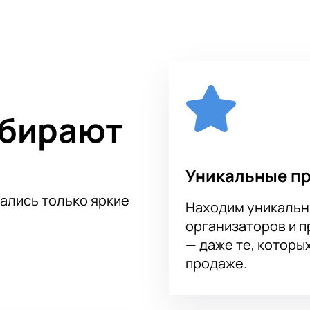
идовой площадке МТС Live Лето в Лужниках. Это современн
для проведения крупных музыкальных мероприятий. Здесь 
тельный экран, который обеспечит отличную видимость даже
ианы Арбениной
в Лужниках проходит удобно и безопасно на
н-оплаты, а также защиту ваших личных данных. Купить бил
е.
ься выступлением Дианы Арбениной и оркестра «Main String
ыбирают
емые впечатления от этого уникального музыкального собы
Уникальные п
тались только яркие
Находим уникальн
организаторов и 
— даже те, которы
продаже.