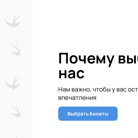
Мероприятие пройдет на летней в
комплекс, специально созданный 
прекрасным звуком и видом на зри
Покупка билетов на концерт Д
простую и надежную систему онлай
можно прямо сейчас на нашем сайт
Не упустите возможность насладит
Почему в
прямо сейчас и получите незабыва
нас
Нам важно, чтобы у вас ос
впечатления
Выбрать билеты