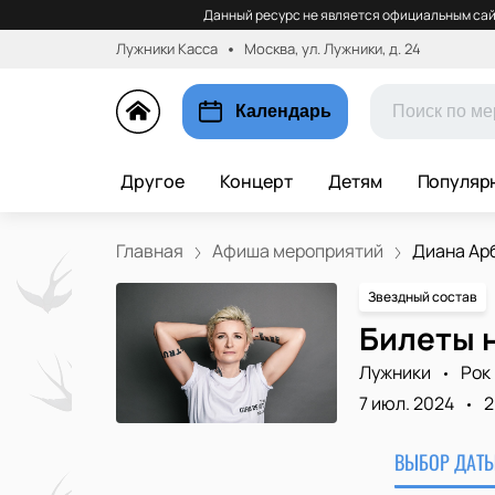
Данный ресурс не является официальным сай
Лужники Касса
Москва, ул. Лужники, д. 24
Календарь
Другое
Концерт
Детям
Популяр
Главная
Афиша мероприятий
Диана Ар
Звездный состав
Билеты 
Лужники
Рок
7 июл. 2024
2
ВЫБОР ДАТЫ