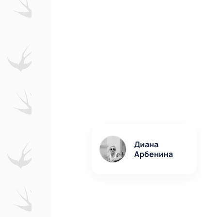
Диана
Арбенина