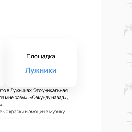
Площадка
Лужники
то в Лужниках. Это уникальная
а мне розы», «Секунду назад»,
».
вые краски и эмоции в музыку
рители смогут насладиться