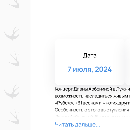
Дата
7 июля, 2024
Концерт Дианы Арбениной в Лужник
возможность насладиться живым ис
«Рубеж», «31 весна» и многих дру
Особенностью этого выступления с
Дианы Арбениной. Благодаря этому
уникальным звучанием и аранжиро
Читать дальше...