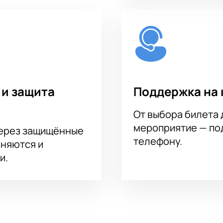
 и защита
Поддержка на 
От выбора билета 
мероприятие — под
через защищённые
телефону.
аняются и
и.