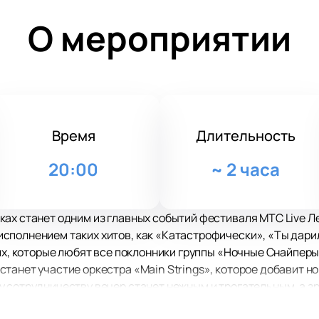
О мероприятии
Время
Длительность
20:00
~
2 часа
ах станет одним из главных событий фестиваля МТС Live Ле
полнением таких хитов, как «Катастрофически», «Ты дарил
гих, которые любят все поклонники группы «Ночные Снайперы
танет участие оркестра «Main Strings», которое добавит но
 сотрудничеству вечер станет нежным и трогательным, а з
вками песен.