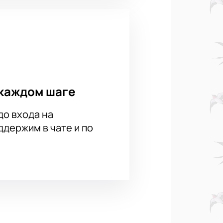
каждом шаге
до входа на
держим в чате и по