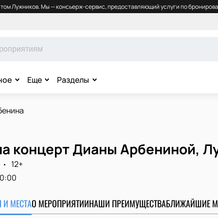
том Лужников. Мы — консьерж-сервис, предоставляющий услуги по бронирова
ное
Еще
Разделы
бенина
на концерт Дианы Арбениной, Л
12+
0:00
 И МЕСТА
О МЕРОПРИЯТИИ
НАШИ ПРЕИМУЩЕСТВА
БЛИЖАЙШИЕ М