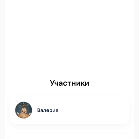
Не упустите возможность посетить гала-концерт
«Мы верим твердо в героев спорта» и ощутить
атмосферу триумфа и восхищения перед великими
спортсменами России. Такое событие можно
пропустить только раз в жизни. Покупайте билеты
на нашем сайте и гарантированно получите
незабываемые эмоции от прекрасного концерта и
награждения достойных спортсменов.
Участники
Валерия