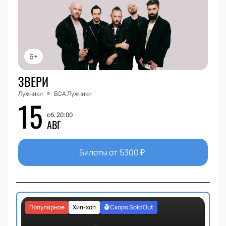
6+
ЗВЕРИ
Лужники
БСА Лужники
15
сб, 20:00
АВГ
Билеты от
5300
₽
Популярное
Хип-хоп
Скоро Sold Out