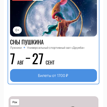
0+
СНЫ ПУШКИНА
Лужники
Универсальный спортивный зал «Дружба»
7
27
АВГ
СЕНТ
Билеты от
1700
₽
Рок