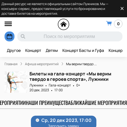
Данный ресурс не является официальным сайтом Лужников. Мы —
консьерж-сервис, предоставляющий услуги по бронированию и
доставке билетов на мероприятия.
0
Другое
Концерт
Детям
Концерт Басты и Гуфа
Концерт 
Главная
Афиша мероприятий
Мы верим твердо ...
Билеты на гала-концерт «Мы верим
твердо в героев спорта», Лужники
Лужники
Гала-концерт
0+
20 дек. 2023
17:00
МЕРОПРИЯТИИ
НАШИ ПРЕИМУЩЕСТВА
БЛИЖАЙШИЕ МЕРОПРИЯТИЯ