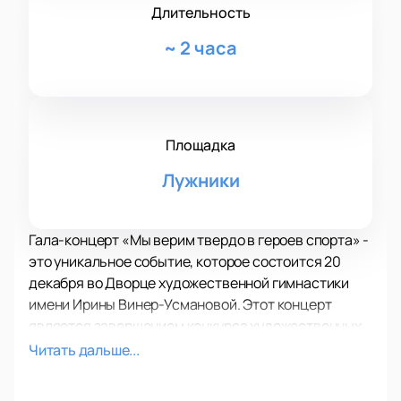
Длительность
~
2 часа
Площадка
Лужники
Гала-концерт «Мы верим твердо в героев спорта» -
это уникальное событие, которое состоится 20
декабря во Дворце художественной гимнастики
имени Ирины Винер-Усмановой. Этот концерт
является завершением конкурса художественных
работ, посвященного великим спортсменам
Читать дальше...
России.
В течение месяца были приняты заявки на участие,