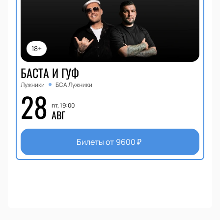
18+
БАСТА И ГУФ
Лужники
БСА Лужники
28
пт, 19:00
АВГ
Билеты от
9600
₽