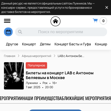
Данный ресурс не является официальным сайтом Лужников. Мы —
консьерж-сервис, предоставляющий услуги по бронированию и
доставке билетов на мероприятия.
0
Другое
Концерт
Детям
Концерт Басты и Гуфа
Концерт 
Главная
Афиша мероприятий
LAB с Антоном Бе...
Популярное
Билеты на концерт LAB с Антоном
Беляевым в Москве
Лужники
Рок
16+
7 авг. 2025
20:00
МЕРОПРИЯТИИ
НАШИ ПРЕИМУЩЕСТВА
БЛИЖАЙШИЕ МЕРОПРИЯТИЯ