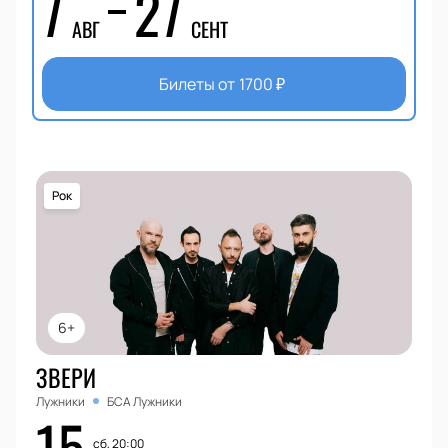
7
27
АВГ
СЕНТ
Билеты от
1700
₽
Рок
6+
ЗВЕРИ
Лужники
БСА Лужники
15
сб, 20:00