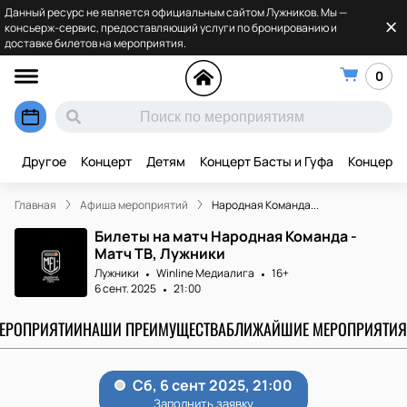
Данный ресурс не является официальным сайтом Лужников. Мы —
консьерж-сервис, предоставляющий услуги по бронированию и
доставке билетов на мероприятия.
0
Другое
Концерт
Детям
Концерт Басты и Гуфа
Концерт 
Главная
Афиша мероприятий
Народная Команда...
Билеты на матч Народная Команда -
Матч ТВ, Лужники
Лужники
Winline Медиалига
16+
6 сент. 2025
21:00
МЕРОПРИЯТИИ
НАШИ ПРЕИМУЩЕСТВА
БЛИЖАЙШИЕ МЕРОПРИЯТИЯ