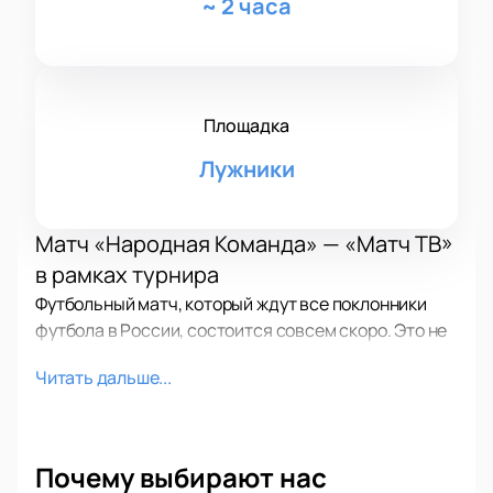
~
2 часа
Площадка
Лужники
Матч «Народная Команда» — «Матч ТВ»
в рамках турнира
Футбольный матч, который ждут все поклонники
футбола в России, состоится совсем скоро. Это не
просто встреча двух команд — это настоящее шоу,
Читать дальше...
где футбол превращается в искусство. Турнир
объединяет представителей спорта, музыки и кино.
Каждая игра становится событием, а атмосфера на
стадионе всегда захватывающая. Прогноз подарит
Почему выбирают нас
зрелищное противостояние и массу эмоций.