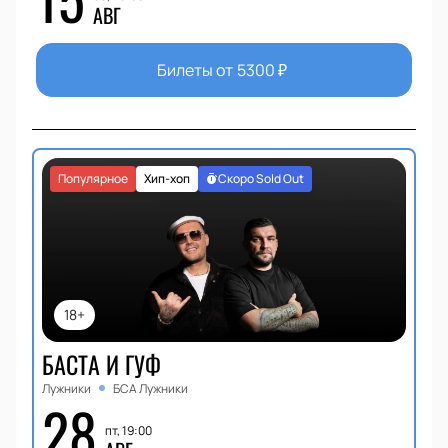
АВГ
Билеты от
5300
₽
Популярное
Хип-хоп
Скоро Sold Out
18+
БАСТА И ГУФ
Лужники
БСА Лужники
28
пт, 19:00