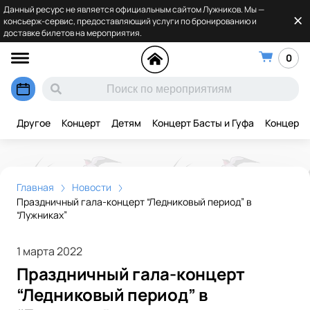
Данный ресурс не является официальным сайтом Лужников. Мы —
консьерж-сервис, предоставляющий услуги по бронированию и
доставке билетов на мероприятия.
0
Другое
Концерт
Детям
Концерт Басты и Гуфа
Концерт 
Главная
Новости
Праздничный гала-концерт “Ледниковый период” в
“Лужниках”
1 марта 2022
Праздничный гала-концерт
“Ледниковый период” в