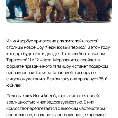
Илья Авербух приготовил для жителей и гостей
столицы новое шоу “Ледниковый период”. В этом году
концерт будет идти два дня Татьяны Анатольевны
Тарасовой 11 и 12 марта. Мероприятие пройдет в
формате праздничного гала-шоу и станет подарком
несравненной Татьяне Тарасовой, тренеру по
фигурному катанию. В этом году она празднует 75-й
юбилей.
Ледовые шоу Ильи Авербуха отличаются своей
зрелищностью и непредсказуемостью. В них
искусство переплетается с высоким мастерством
спортсменов, создавая завораживающее зрелище.