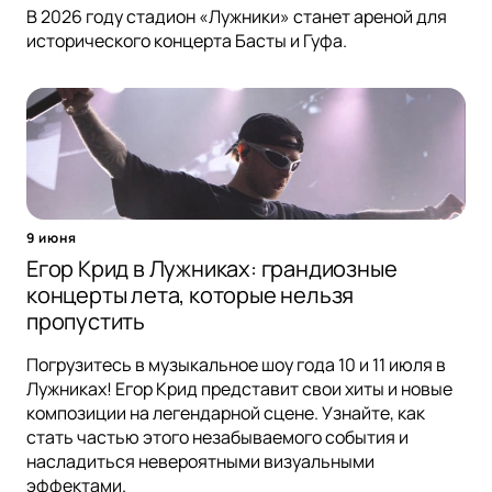
В 2026 году стадион «Лужники» станет ареной для
исторического концерта Басты и Гуфа.
9 июня
Егор Крид в Лужниках: грандиозные
концерты лета, которые нельзя
пропустить
Погрузитесь в музыкальное шоу года 10 и 11 июля в
Лужниках! Егор Крид представит свои хиты и новые
композиции на легендарной сцене. Узнайте, как
стать частью этого незабываемого события и
насладиться невероятными визуальными
эффектами.