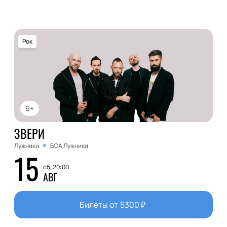
Рок
6+
ЗВЕРИ
Лужники
БСА Лужники
15
сб, 20:00
АВГ
Билеты от
5300
₽