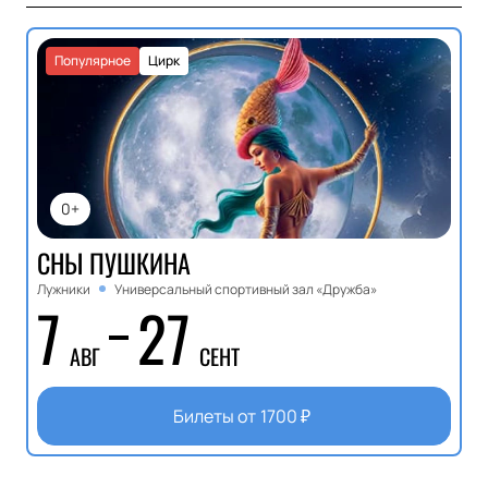
Популярное
Цирк
0+
СНЫ ПУШКИНА
Лужники
Универсальный спортивный зал «Дружба»
7
27
АВГ
СЕНТ
Билеты от
1700
₽