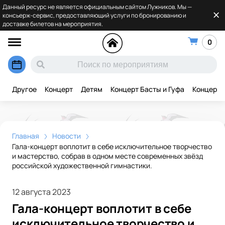
Данный ресурс не является официальным сайтом Лужников. Мы —
консьерж-сервис, предоставляющий услуги по бронированию и
доставке билетов на мероприятия.
0
Другое
Концерт
Детям
Концерт Басты и Гуфа
Концерт 
Главная
Новости
Гала-концерт воплотит в себе исключительное творчество
и мастерство, собрав в одном месте современных звёзд
российской художественной гимнастики.
12 августа 2023
Гала-концерт воплотит в себе
исключительное творчество и