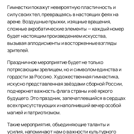
Гимнастки покажут невероятную пластичность и
силу своих тел, превращаясь в настоящих феях на
арене. Воздушные прыжки, изящные вращения,
сложные акробатические элементы — каждый номер
будет настоящим произведением искусства,
вызывая аплодисменты и восторженные взгляды
зрителей.
Праздничное мероприятие будет не только
потрясающим зрелищем, но и символом единства и
гордости за Россию. Художественная гимнастика,
искусно представленная звёздами сборной России,
подчеркнет важность флага страны и её яркого
будущего. Это праздник, запечатлевшийся в сердцах
всех присутствующих и наполнивший вечер особой
магией и патриотизмом.
Такие мероприятия, объединяющие таланты и
усилия, напоминают нам о важности культурного