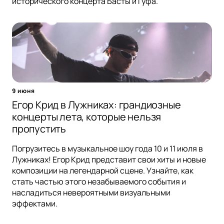
исторического концерта Басты и Гуфа.
9 июня
Егор Крид в Лужниках: грандиозные
концерты лета, которые нельзя
пропустить
Погрузитесь в музыкальное шоу года 10 и 11 июля в
Лужниках! Егор Крид представит свои хиты и новые
композиции на легендарной сцене. Узнайте, как
стать частью этого незабываемого события и
насладиться невероятными визуальными
эффектами.