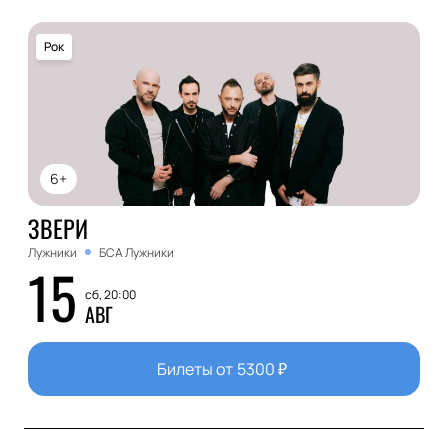
Рок
6+
ЗВЕРИ
Лужники
БСА Лужники
15
сб, 20:00
АВГ
Билеты от
5300
₽