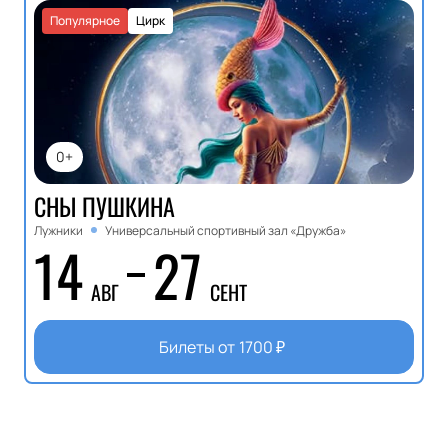
Популярное
Цирк
0+
СНЫ ПУШКИНА
Лужники
Универсальный спортивный зал «Дружба»
14
27
АВГ
СЕНТ
Билеты от
1700
₽