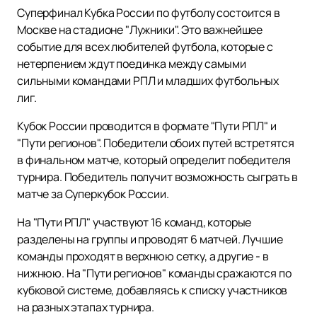
Суперфинал Кубка России по футболу состоится в
Москве на стадионе "Лужники". Это важнейшее
событие для всех любителей футбола, которые с
нетерпением ждут поединка между самыми
сильными командами РПЛ и младших футбольных
лиг.
Кубок России проводится в формате "Пути РПЛ" и
"Пути регионов". Победители обоих путей встретятся
в финальном матче, который определит победителя
турнира. Победитель получит возможность сыграть в
матче за Суперкубок России.
На "Пути РПЛ" участвуют 16 команд, которые
разделены на группы и проводят 6 матчей. Лучшие
команды проходят в верхнюю сетку, а другие - в
нижнюю. На "Пути регионов" команды сражаются по
кубковой системе, добавляясь к списку участников
на разных этапах турнира.