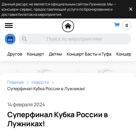
Данный ресурс не является официальным сайтом Лужников. Мы —
консьерж-сервис, предоставляющий услуги по бронированию и
доставке билетов на мероприятия.
0
Другое
Концерт
Детям
Концерт Басты и Гуфа
Концерт 
Главная
Новости
Суперфинал Кубка России в Лужниках!
14 февраля 2024
Суперфинал Кубка России в
Лужниках!